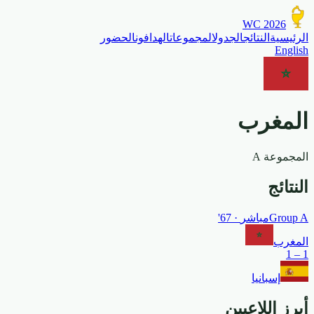
WC 2026
الرئيسية
النتائج
الجدول
المجموعات
الهدافون
الحضور
English
المغرب
المجموعة
A
النتائج
A
Group
مباشر
· 67'
المغرب
1
–
1
إسبانيا
أبرز اللاعبين