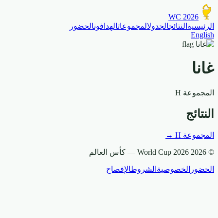
WC 2026
الرئيسية
النتائج
الجدول
المجموعات
الهدافون
الحضور
English
غانا
المجموعة
H
النتائج
المجموعة
H
→
© 2026 World Cup 2026 —
كأس العالم
الحضور
الخصوصية
الشروط
الإفصاح