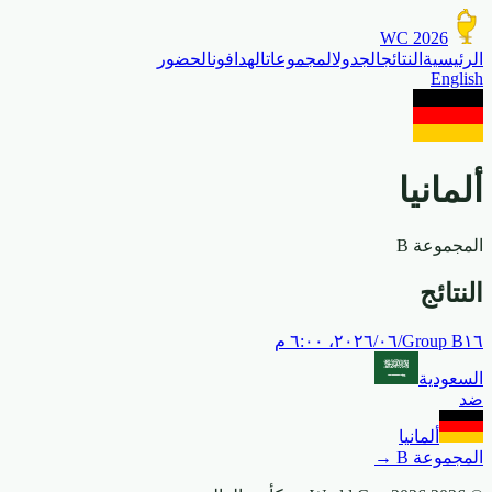
WC 2026
الرئيسية
النتائج
الجدول
المجموعات
الهدافون
الحضور
English
ألمانيا
المجموعة
B
النتائج
١٦‏/٠٦‏/٢٠٢٦، ٦:٠٠ م
B
Group
السعودية
ضد
ألمانيا
المجموعة
B
→